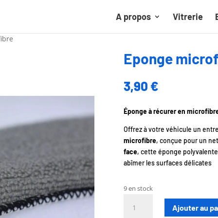
A propos
Vitrerie
ibre
Eponge microf
3,90
€
Éponge à récurer en microfibre 
Offrez à votre véhicule un ent
microfibre
, conçue pour un net
face
, cette éponge polyvalente
abîmer les surfaces délicates
9 en stock
quantité
Ajouter au pa
de