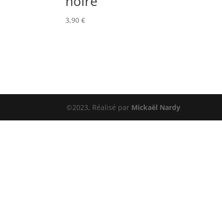
noire
3,90
€
©2023, Réalisé par
Mickaël Nardy